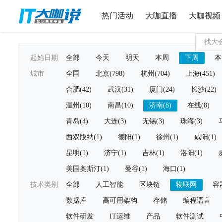
热门活动
大咖直播
大咖视频
起始日期
全部
今天
明天
本周
下周
本
城市
全国
北京(798)
杭州(704)
上海(451)
合肥(42)
武汉(31)
厦门(24)
长沙(22)
温州(10)
南昌(10)
济南(8)
在线(8)
青岛(4)
大连(3)
无锡(3)
珠海(3)
西双版纳(1)
德阳(1)
徐州(1)
咸阳(1)
昆明(1)
济宁(1)
吉林(1)
洛阳(1)
美国奥斯汀(1)
曼谷(1)
海口(1)
技术类别
全部
人工智能
区块链
物联网
容
数据库
高可用架构
存储
编程语言
软件研发
IT运维
产品
软件测试