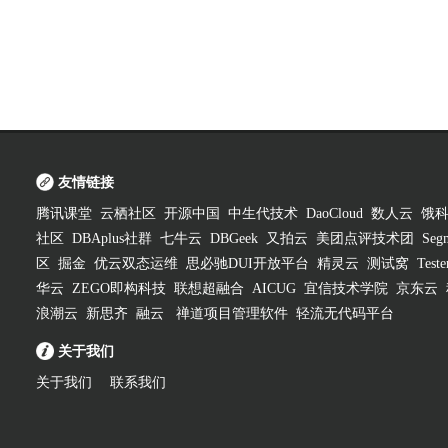
友情链接
腾讯课堂
云栖社区
开源中国
中生代技术
DaoCloud
数人云
饿
社区
DBAplus社群
七牛云
DBGeek
又拍云
美团点评技术团
Segm
区
掘金
优云双态运维
思必驰DUI开放平台
精灵云
测试窝
Test
华云
ZEGO即构科技
联想超融合
AICUG
宜信技术学院
京东云
浪潮云
新思齐
融云
禅道项目管理软件
轻流无代码平台
关于我们
关于我们
联系我们