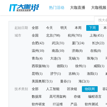
热门活动
大咖直播
大咖视频
起始日期
全部
今天
明天
本周
下周
本
城市
全国
北京(798)
杭州(705)
上海(451)
合肥(42)
武汉(31)
厦门(24)
长沙(22)
温州(10)
南昌(10)
济南(8)
在线(8)
青岛(4)
大连(3)
无锡(3)
珠海(3)
西双版纳(1)
德阳(1)
徐州(1)
咸阳(1)
昆明(1)
济宁(1)
吉林(1)
洛阳(1)
美国奥斯汀(1)
曼谷(1)
海口(1)
技术类别
全部
人工智能
区块链
物联网
容
数据库
高可用架构
存储
编程语言
软件研发
IT运维
产品
软件测试