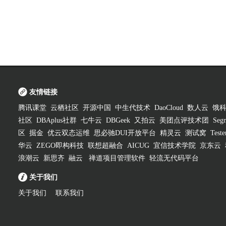
友情链接
腾讯课堂
云栖社区
开源中国
中生代技术
DaoCloud
数人云
饿
社区
DBAplus社群
七牛云
DBGeek
又拍云
美团点评技术团
Segm
区
掘金
优云双态运维
思必驰DUI开放平台
精灵云
测试窝
Test
华云
ZEGO即构科技
联想超融合
AICUG
宜信技术学院
京东云
浪潮云
新思齐
融云
禅道项目管理软件
轻流无代码平台
关于我们
关于我们
联系我们