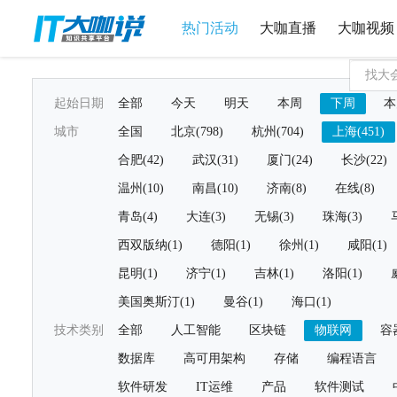
热门活动
大咖直播
大咖视频
起始日期
全部
今天
明天
本周
下周
本
城市
全国
北京(798)
杭州(704)
上海(451)
合肥(42)
武汉(31)
厦门(24)
长沙(22)
温州(10)
南昌(10)
济南(8)
在线(8)
青岛(4)
大连(3)
无锡(3)
珠海(3)
西双版纳(1)
德阳(1)
徐州(1)
咸阳(1)
昆明(1)
济宁(1)
吉林(1)
洛阳(1)
美国奥斯汀(1)
曼谷(1)
海口(1)
技术类别
全部
人工智能
区块链
物联网
容
数据库
高可用架构
存储
编程语言
软件研发
IT运维
产品
软件测试