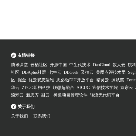
友情链接
腾讯课堂
云栖社区
开源中国
中生代技术
DaoCloud
数人云
饿
社区
DBAplus社群
七牛云
DBGeek
又拍云
美团点评技术团
Segm
区
掘金
优云双态运维
思必驰DUI开放平台
精灵云
测试窝
Test
华云
ZEGO即构科技
联想超融合
AICUG
宜信技术学院
京东云
浪潮云
新思齐
融云
禅道项目管理软件
轻流无代码平台
关于我们
关于我们
联系我们