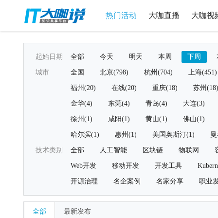
热门活动
大咖直播
大咖视
起始日期
全部
今天
明天
本周
下周
城市
全国
北京(798)
杭州(704)
上海(451)
福州(20)
在线(20)
重庆(18)
苏州(18
金华(4)
东莞(4)
青岛(4)
大连(3)
徐州(1)
咸阳(1)
黄山(1)
佛山(1)
哈尔滨(1)
惠州(1)
美国奥斯汀(1)
曼
技术类别
全部
人工智能
区块链
物联网
Web开发
移动开发
开发工具
Kubern
开源治理
名企案例
名家分享
职业
全部
最新发布