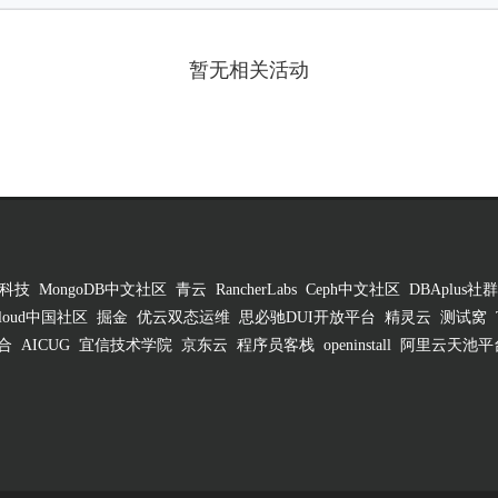
暂无相关活动
科技
MongoDB中文社区
青云
RancherLabs
Ceph中文社区
DBAplus社群
 Cloud中国社区
掘金
优云双态运维
思必驰DUI开放平台
精灵云
测试窝
合
AICUG
宜信技术学院
京东云
程序员客栈
openinstall
阿里云天池平