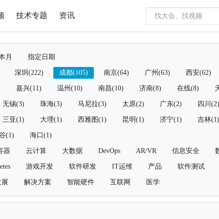
频
技术专题
资讯
本月
指定日期
深圳(222)
成都(105)
南京(64)
广州(63)
西安(62)
)
嘉兴(11)
温州(10)
南昌(10)
济南(8)
在线(8)
天
无锡(3)
珠海(3)
马尼拉(3)
太原(2)
广东(2)
四川(2
三亚(1)
大理(1)
西雅图(1)
昆明(1)
济宁(1)
吉林(1
谷(1)
海口(1)
容器
云计算
大数据
DevOps
AR/VR
信息安全
etes
游戏开发
软件研发
IT运维
产品
软件测试
发展
解决方案
智能硬件
互联网
医学