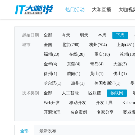
热门活动
大咖直播
大咖视
起始日期
全部
今天
明天
本周
下周
城市
全国
北京(798)
杭州(704)
上海(451)
福州(20)
在线(20)
重庆(18)
苏州(18
金华(4)
东莞(4)
青岛(4)
大连(3)
徐州(1)
咸阳(1)
黄山(1)
佛山(1)
哈尔滨(1)
惠州(1)
美国奥斯汀(1)
曼
技术类别
全部
人工智能
区块链
物联网
Web开发
移动开发
开发工具
Kubern
开源治理
名企案例
名家分享
职业
全部
最新发布