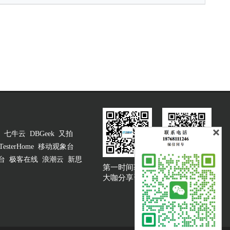
七牛云
DBGeek
又拍
TesterHome
移动观象台
台
极客在线
浪潮云
新思
第一时间获取
大咖说吐槽客服
大咖分享资讯