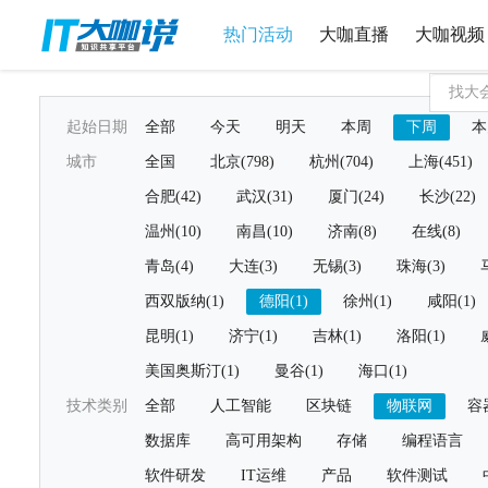
热门活动
大咖直播
大咖视频
起始日期
全部
今天
明天
本周
下周
本
城市
全国
北京(798)
杭州(704)
上海(451)
合肥(42)
武汉(31)
厦门(24)
长沙(22)
温州(10)
南昌(10)
济南(8)
在线(8)
青岛(4)
大连(3)
无锡(3)
珠海(3)
西双版纳(1)
德阳(1)
徐州(1)
咸阳(1)
昆明(1)
济宁(1)
吉林(1)
洛阳(1)
美国奥斯汀(1)
曼谷(1)
海口(1)
技术类别
全部
人工智能
区块链
物联网
容
数据库
高可用架构
存储
编程语言
软件研发
IT运维
产品
软件测试