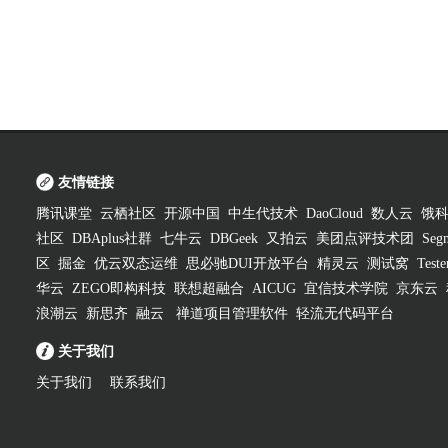
友情链接
腾讯课堂
云栖社区
开源中国
中生代技术
DaoCloud
数人云
饿
社区
DBAplus社群
七牛云
DBGeek
又拍云
美团点评技术团
Segm
区
掘金
优云双态运维
思必驰DUI开放平台
精灵云
测试窝
Test
华云
ZEGO即构科技
联想超融合
AICUG
宜信技术学院
京东云
浪潮云
新思齐
融云
禅道项目管理软件
轻流无代码平台
关于我们
关于我们
联系我们