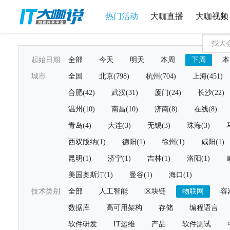
热门活动
大咖直播
大咖视频
起始日期
全部
今天
明天
本周
下周
本
城市
全国
北京(798)
杭州(704)
上海(451)
合肥(42)
武汉(31)
厦门(24)
长沙(22)
温州(10)
南昌(10)
济南(8)
在线(8)
青岛(4)
大连(3)
无锡(3)
珠海(3)
西双版纳(1)
德阳(1)
徐州(1)
咸阳(1)
昆明(1)
济宁(1)
吉林(1)
洛阳(1)
美国奥斯汀(1)
曼谷(1)
海口(1)
技术类别
全部
人工智能
区块链
物联网
容
数据库
高可用架构
存储
编程语言
软件研发
IT运维
产品
软件测试