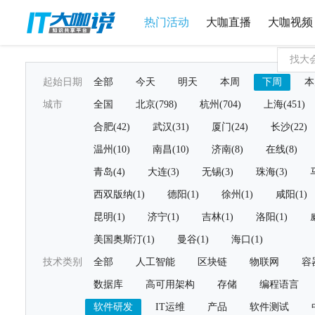
热门活动
大咖直播
大咖视频
起始日期
全部
今天
明天
本周
下周
本
城市
全国
北京(798)
杭州(704)
上海(451)
合肥(42)
武汉(31)
厦门(24)
长沙(22)
温州(10)
南昌(10)
济南(8)
在线(8)
青岛(4)
大连(3)
无锡(3)
珠海(3)
西双版纳(1)
德阳(1)
徐州(1)
咸阳(1)
昆明(1)
济宁(1)
吉林(1)
洛阳(1)
美国奥斯汀(1)
曼谷(1)
海口(1)
技术类别
全部
人工智能
区块链
物联网
容
数据库
高可用架构
存储
编程语言
软件研发
IT运维
产品
软件测试