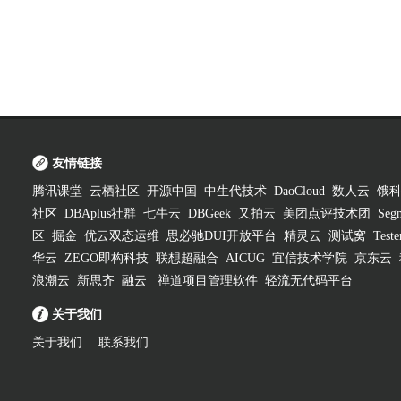
友情链接
腾讯课堂
云栖社区
开源中国
中生代技术
DaoCloud
数人云
饿
社区
DBAplus社群
七牛云
DBGeek
又拍云
美团点评技术团
Segm
区
掘金
优云双态运维
思必驰DUI开放平台
精灵云
测试窝
Test
华云
ZEGO即构科技
联想超融合
AICUG
宜信技术学院
京东云
浪潮云
新思齐
融云
禅道项目管理软件
轻流无代码平台
关于我们
关于我们
联系我们