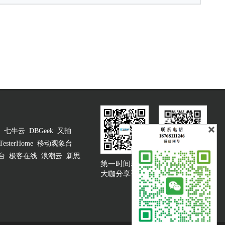
七牛云
DBGeek
又拍
TesterHome
移动观象台
台
极客在线
浪潮云
新思
第一时间获取
大咖说吐槽客服
大咖分享资讯