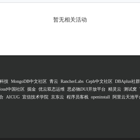
暂无相关活动
科技
MongoDB中文社区
青云
RancherLabs
Ceph中文社区
DBAplus社群
 Cloud中国社区
掘金
优云双态运维
思必驰DUI开放平台
精灵云
测试窝
合
AICUG
宜信技术学院
京东云
程序员客栈
openinstall
阿里云天池平