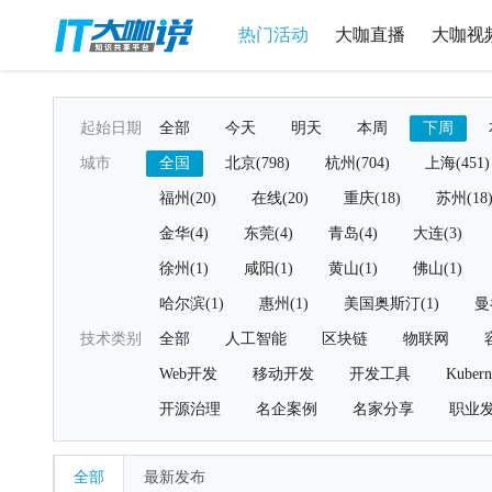
热门活动
大咖直播
大咖视
起始日期
全部
今天
明天
本周
下周
城市
全国
北京(798)
杭州(704)
上海(451)
福州(20)
在线(20)
重庆(18)
苏州(18
金华(4)
东莞(4)
青岛(4)
大连(3)
徐州(1)
咸阳(1)
黄山(1)
佛山(1)
哈尔滨(1)
惠州(1)
美国奥斯汀(1)
曼
技术类别
全部
人工智能
区块链
物联网
Web开发
移动开发
开发工具
Kubern
开源治理
名企案例
名家分享
职业
全部
最新发布