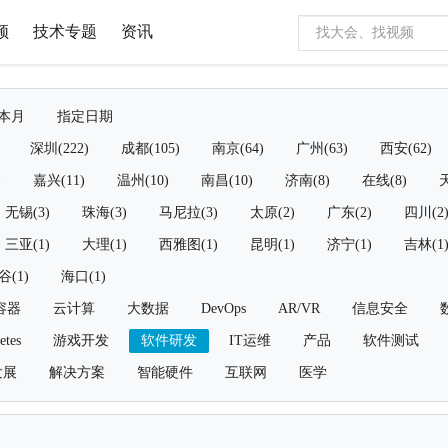
频
技术专题
资讯
本月
指定日期
深圳(222)
成都(105)
南京(64)
广州(63)
西安(62)
)
嘉兴(11)
温州(10)
南昌(10)
济南(8)
在线(8)
天
无锡(3)
珠海(3)
马尼拉(3)
太原(2)
广东(2)
四川(2
三亚(1)
大理(1)
西雅图(1)
昆明(1)
济宁(1)
吉林(1
谷(1)
海口(1)
容器
云计算
大数据
DevOps
AR/VR
信息安全
etes
游戏开发
软件研发
IT运维
产品
软件测试
发展
解决方案
智能硬件
互联网
医学