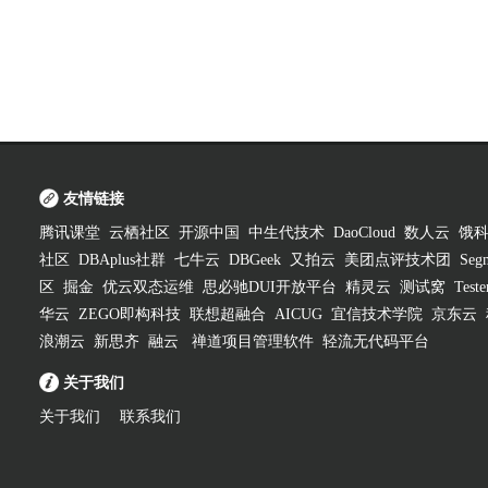
友情链接
腾讯课堂
云栖社区
开源中国
中生代技术
DaoCloud
数人云
饿
社区
DBAplus社群
七牛云
DBGeek
又拍云
美团点评技术团
Segm
区
掘金
优云双态运维
思必驰DUI开放平台
精灵云
测试窝
Test
华云
ZEGO即构科技
联想超融合
AICUG
宜信技术学院
京东云
浪潮云
新思齐
融云
禅道项目管理软件
轻流无代码平台
关于我们
关于我们
联系我们