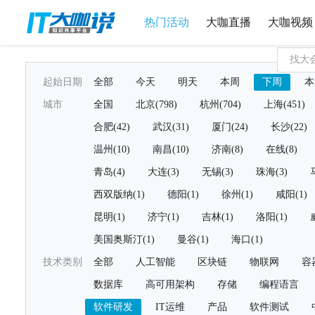
热门活动
大咖直播
大咖视频
起始日期
全部
今天
明天
本周
下周
本
城市
全国
北京(798)
杭州(704)
上海(451)
合肥(42)
武汉(31)
厦门(24)
长沙(22)
温州(10)
南昌(10)
济南(8)
在线(8)
青岛(4)
大连(3)
无锡(3)
珠海(3)
西双版纳(1)
德阳(1)
徐州(1)
咸阳(1)
昆明(1)
济宁(1)
吉林(1)
洛阳(1)
美国奥斯汀(1)
曼谷(1)
海口(1)
技术类别
全部
人工智能
区块链
物联网
容
数据库
高可用架构
存储
编程语言
软件研发
IT运维
产品
软件测试