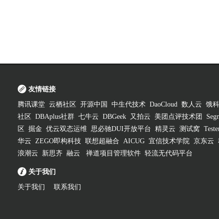
友情链接
腾讯课堂
云栖社区
开源中国
中生代技术
DaoCloud
数人云
饿
社区
DBAplus社群
七牛云
DBGeek
又拍云
美团点评技术团
Segm
区
掘金
优云双态运维
思必驰DUI开放平台
精灵云
测试窝
Test
华云
ZEGO即构科技
联想超融合
AICUG
宜信技术学院
京东云
浪潮云
新思齐
融云
禅道项目管理软件
轻流无代码平台
关于我们
关于我们
联系我们