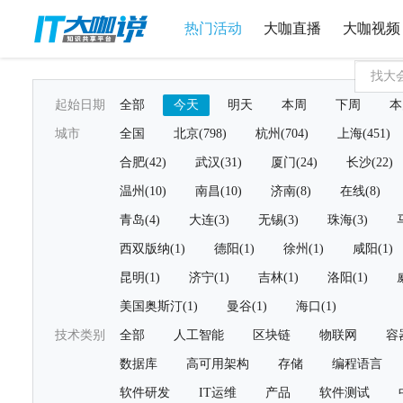
热门活动
大咖直播
大咖视频
起始日期
全部
今天
明天
本周
下周
本
城市
全国
北京(798)
杭州(704)
上海(451)
合肥(42)
武汉(31)
厦门(24)
长沙(22)
温州(10)
南昌(10)
济南(8)
在线(8)
青岛(4)
大连(3)
无锡(3)
珠海(3)
西双版纳(1)
德阳(1)
徐州(1)
咸阳(1)
昆明(1)
济宁(1)
吉林(1)
洛阳(1)
美国奥斯汀(1)
曼谷(1)
海口(1)
技术类别
全部
人工智能
区块链
物联网
容
数据库
高可用架构
存储
编程语言
软件研发
IT运维
产品
软件测试