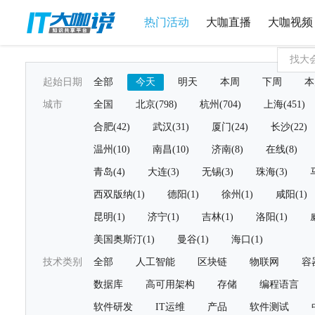
热门活动
大咖直播
大咖视频
起始日期
全部
今天
明天
本周
下周
本
城市
全国
北京(798)
杭州(704)
上海(451)
合肥(42)
武汉(31)
厦门(24)
长沙(22)
温州(10)
南昌(10)
济南(8)
在线(8)
青岛(4)
大连(3)
无锡(3)
珠海(3)
西双版纳(1)
德阳(1)
徐州(1)
咸阳(1)
昆明(1)
济宁(1)
吉林(1)
洛阳(1)
美国奥斯汀(1)
曼谷(1)
海口(1)
技术类别
全部
人工智能
区块链
物联网
容
数据库
高可用架构
存储
编程语言
软件研发
IT运维
产品
软件测试