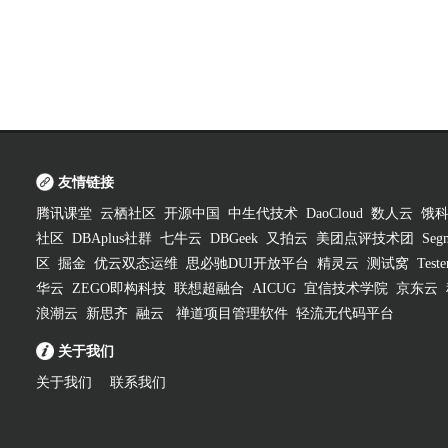
友情链接
腾讯课堂
云栖社区
开源中国
中生代技术
DaoCloud
数人云
饿
社区
DBAplus社群
七牛云
DBGeek
又拍云
美团点评技术团
Segm
区
掘金
优云双态运维
思必驰DUI开放平台
精灵云
测试窝
Test
华云
ZEGO即构科技
联想超融合
AICUG
宜信技术学院
京东云
浪潮云
新思齐
融云
禅道项目管理软件
轻流无代码平台
关于我们
关于我们
联系我们