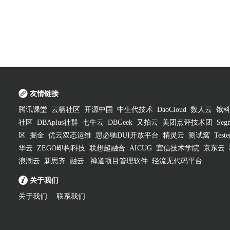
友情链接
腾讯课堂
云栖社区
开源中国
中生代技术
DaoCloud
数人云
饿
社区
DBAplus社群
七牛云
DBGeek
又拍云
美团点评技术团
Segm
区
掘金
优云双态运维
思必驰DUI开放平台
精灵云
测试窝
Test
华云
ZEGO即构科技
联想超融合
AICUG
宜信技术学院
京东云
浪潮云
新思齐
融云
禅道项目管理软件
轻流无代码平台
关于我们
关于我们
联系我们