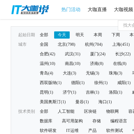
热门活动
大咖直播
大咖视频
起始日期
全部
今天
明天
本周
下周
本
城市
全国
北京(798)
杭州(704)
上海(451)
合肥(42)
武汉(31)
厦门(24)
长沙(22)
温州(10)
南昌(10)
济南(8)
在线(8)
青岛(4)
大连(3)
无锡(3)
珠海(3)
西双版纳(1)
德阳(1)
徐州(1)
咸阳(1)
昆明(1)
济宁(1)
吉林(1)
洛阳(1)
美国奥斯汀(1)
曼谷(1)
海口(1)
技术类别
全部
人工智能
区块链
物联网
容
数据库
高可用架构
存储
编程语言
软件研发
IT运维
产品
软件测试