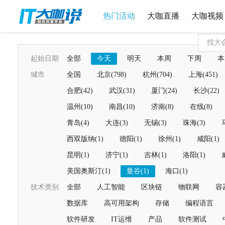
热门活动
大咖直播
大咖视频
起始日期
全部
今天
明天
本周
下周
本
城市
全国
北京(798)
杭州(704)
上海(451)
合肥(42)
武汉(31)
厦门(24)
长沙(22)
温州(10)
南昌(10)
济南(8)
在线(8)
青岛(4)
大连(3)
无锡(3)
珠海(3)
西双版纳(1)
德阳(1)
徐州(1)
咸阳(1)
昆明(1)
济宁(1)
吉林(1)
洛阳(1)
美国奥斯汀(1)
曼谷(1)
海口(1)
技术类别
全部
人工智能
区块链
物联网
容
数据库
高可用架构
存储
编程语言
软件研发
IT运维
产品
软件测试