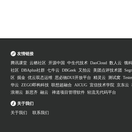
友情链接
腾讯课堂
云栖社区
开源中国
中生代技术
DaoCloud
数人云
饿
社区
DBAplus社群
七牛云
DBGeek
又拍云
美团点评技术团
Segm
区
掘金
优云双态运维
思必驰DUI开放平台
精灵云
测试窝
Test
华云
ZEGO即构科技
联想超融合
AICUG
宜信技术学院
京东云
浪潮云
新思齐
融云
禅道项目管理软件
轻流无代码平台
关于我们
关于我们
联系我们