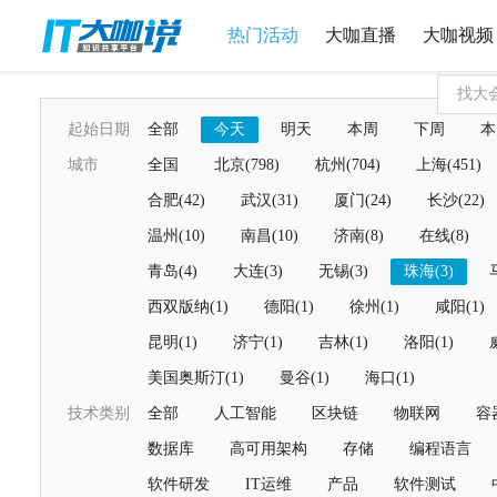
热门活动
大咖直播
大咖视频
起始日期
全部
今天
明天
本周
下周
本
城市
全国
北京(798)
杭州(704)
上海(451)
合肥(42)
武汉(31)
厦门(24)
长沙(22)
温州(10)
南昌(10)
济南(8)
在线(8)
青岛(4)
大连(3)
无锡(3)
珠海(3)
西双版纳(1)
德阳(1)
徐州(1)
咸阳(1)
昆明(1)
济宁(1)
吉林(1)
洛阳(1)
美国奥斯汀(1)
曼谷(1)
海口(1)
技术类别
全部
人工智能
区块链
物联网
容
数据库
高可用架构
存储
编程语言
软件研发
IT运维
产品
软件测试