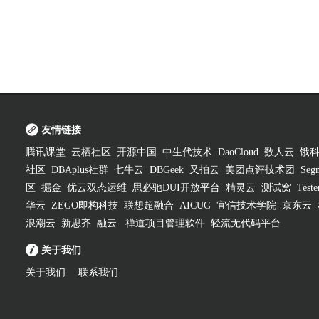
友情链接
腾讯课堂
云栖社区
开源中国
中生代技术
DaoCloud
数人云
饿
社区
DBAplus社群
七牛云
DBGeek
又拍云
美团点评技术团
Segm
区
掘金
优云双态运维
思必驰DUI开放平台
精灵云
测试窝
Test
华云
ZEGO即构科技
联想超融合
AICUG
宜信技术学院
京东云
浪潮云
新思齐
融云
禅道项目管理软件
轻流无代码平台
关于我们
关于我们
联系我们