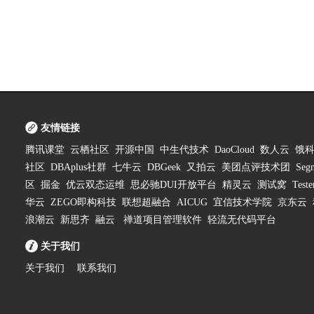
友情链接
腾讯课堂
云栖社区
开源中国
中生代技术
DaoCloud
数人云
饿
社区
DBAplus社群
七牛云
DBGeek
又拍云
美团点评技术团
Segm
区
掘金
优云双态运维
思必驰DUI开放平台
精灵云
测试窝
Test
华云
ZEGO即构科技
联想超融合
AICUG
宜信技术学院
京东云
浪潮云
新思齐
融云
禅道项目管理软件
轻流无代码平台
关于我们
关于我们
联系我们