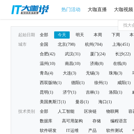
热门活动
大咖直播
大咖视频
起始日期
全部
今天
明天
本周
下周
本
城市
全国
北京(798)
杭州(704)
上海(451)
合肥(42)
武汉(31)
厦门(24)
长沙(22)
温州(10)
南昌(10)
济南(8)
在线(8)
青岛(4)
大连(3)
无锡(3)
珠海(3)
西双版纳(1)
德阳(1)
徐州(1)
咸阳(1)
昆明(1)
济宁(1)
吉林(1)
洛阳(1)
美国奥斯汀(1)
曼谷(1)
海口(1)
技术类别
全部
人工智能
区块链
物联网
容
数据库
高可用架构
存储
编程语言
软件研发
IT运维
产品
软件测试