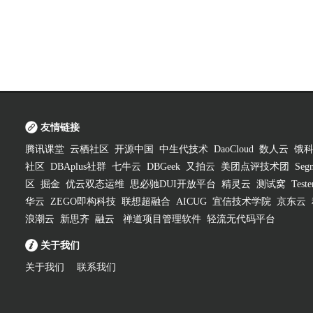
友情链接
腾讯课堂
云栖社区
开源中国
中生代技术
DaoCloud
数人云
饿
社区
DBAplus社群
七牛云
DBGeek
又拍云
美团点评技术团
Segm
区
掘金
优云双态运维
思必驰DUI开放平台
精灵云
测试窝
Test
华云
ZEGO即构科技
联想超融合
AICUG
宜信技术学院
京东云
浪潮云
新思齐
融云
禅道项目管理软件
轻流无代码平台
关于我们
关于我们
联系我们