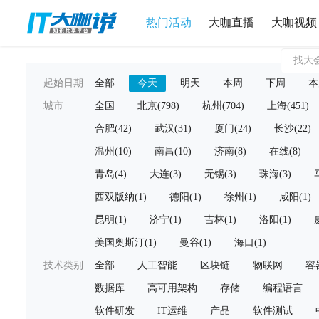
热门活动
大咖直播
大咖视频
起始日期
全部
今天
明天
本周
下周
本
城市
全国
北京(798)
杭州(704)
上海(451)
合肥(42)
武汉(31)
厦门(24)
长沙(22)
温州(10)
南昌(10)
济南(8)
在线(8)
青岛(4)
大连(3)
无锡(3)
珠海(3)
西双版纳(1)
德阳(1)
徐州(1)
咸阳(1)
昆明(1)
济宁(1)
吉林(1)
洛阳(1)
美国奥斯汀(1)
曼谷(1)
海口(1)
技术类别
全部
人工智能
区块链
物联网
容
数据库
高可用架构
存储
编程语言
软件研发
IT运维
产品
软件测试