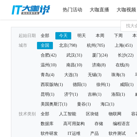
热门活动
大咖直播
大咖视频
起始日期
全部
今天
明天
本周
下周
本
城市
全国
北京(798)
杭州(705)
上海(451)
合肥(42)
武汉(31)
厦门(24)
长沙(22)
温州(10)
南昌(10)
济南(8)
在线(8)
青岛(4)
大连(3)
无锡(3)
珠海(3)
西双版纳(1)
德阳(1)
徐州(1)
咸阳(1)
昆明(1)
济宁(1)
吉林(1)
洛阳(1)
美国奥斯汀(1)
曼谷(1)
海口(1)
技术类别
全部
人工智能
区块链
物联网
容
数据库
高可用架构
存储
编程语言
软件研发
IT运维
产品
软件测试