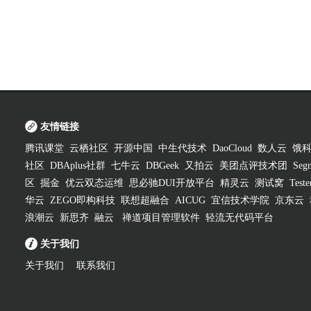
友情链接
腾讯课堂
云栖社区
开源中国
中生代技术
DaoCloud
数人云
饿
社区
DBAplus社群
七牛云
DBGeek
又拍云
美团点评技术团
Segm
区
掘金
优云双态运维
思必驰DUI开放平台
精灵云
测试窝
Test
华云
ZEGO即构科技
联想超融合
AICUG
宜信技术学院
京东云
浪潮云
新思齐
融云
禅道项目管理软件
轻流无代码平台
关于我们
关于我们
联系我们