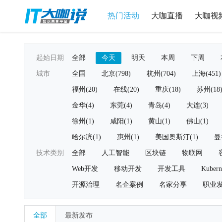
热门活动
大咖直播
大咖视
起始日期
全部
今天
明天
本周
下周
城市
全国
北京(798)
杭州(704)
上海(451)
福州(20)
在线(20)
重庆(18)
苏州(18
金华(4)
东莞(4)
青岛(4)
大连(3)
徐州(1)
咸阳(1)
黄山(1)
佛山(1)
哈尔滨(1)
惠州(1)
美国奥斯汀(1)
曼
技术类别
全部
人工智能
区块链
物联网
Web开发
移动开发
开发工具
Kubern
开源治理
名企案例
名家分享
职业
全部
最新发布