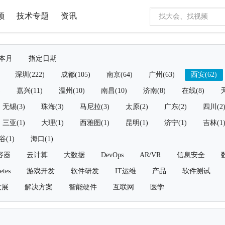
频
技术专题
资讯
本月
指定日期
深圳(222)
成都(105)
南京(64)
广州(63)
西安(62)
)
嘉兴(11)
温州(10)
南昌(10)
济南(8)
在线(8)
天
无锡(3)
珠海(3)
马尼拉(3)
太原(2)
广东(2)
四川(2
三亚(1)
大理(1)
西雅图(1)
昆明(1)
济宁(1)
吉林(1
谷(1)
海口(1)
容器
云计算
大数据
DevOps
AR/VR
信息安全
etes
游戏开发
软件研发
IT运维
产品
软件测试
发展
解决方案
智能硬件
互联网
医学