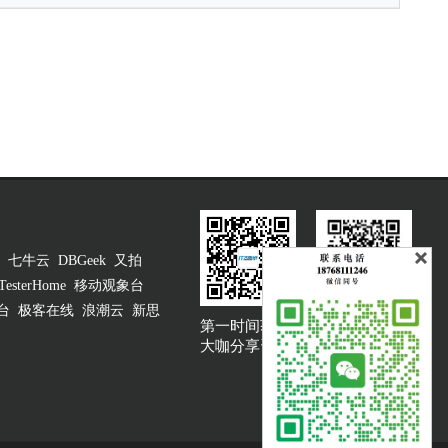
七牛云
DBGeek
又拍
TesterHome
移动观象台
台
极客在线
浪潮云
新思
第一时间获取
大咖说吐槽客服
大咖分享资讯