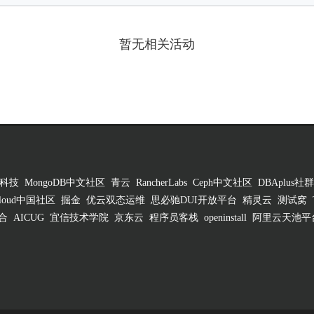
暂无相关活动
科技
MongoDB中文社区
青云
RancherLabs
Ceph中文社区
DBAplus社群
 Cloud中国社区
掘金
优云双态运维
思必驰DUI开放平台
精灵云
测试窝
合
AICUG
宜信技术学院
京东云
程序员客栈
openinstall
阿里云天池平