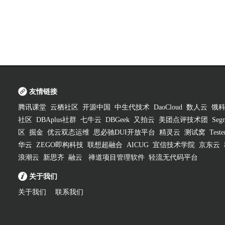
友情链接
腾讯课堂
云栖社区
开源中国
中生代技术
DaoCloud
数人云
饿
社区
DBAplus社群
七牛云
DBGeek
又拍云
美团点评技术团
Segm
区
掘金
优云双态运维
思必驰DUI开放平台
精灵云
测试窝
Test
华云
ZEGO即构科技
联想超融合
AICUG
宜信技术学院
京东云
浪潮云
新思齐
融云
禅道项目管理软件
轻流无代码平台
关于我们
关于我们
联系我们