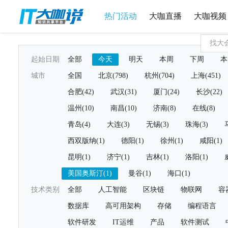
热门活动
大咖直播
大咖视频
起始日期
全部
今天
明天
本周
下周
本
城市
全国
北京(798)
杭州(704)
上海(451)
合肥(42)
武汉(31)
厦门(24)
长沙(22)
温州(10)
南昌(10)
济南(8)
在线(8)
青岛(4)
大连(3)
无锡(3)
珠海(3)
西双版纳(1)
德阳(1)
徐州(1)
咸阳(1)
昆明(1)
济宁(1)
吉林(1)
洛阳(1)
美国奥斯汀(1)
曼谷(1)
海口(1)
技术类别
全部
人工智能
区块链
物联网
容
数据库
高可用架构
存储
编程语言
软件研发
IT运维
产品
软件测试