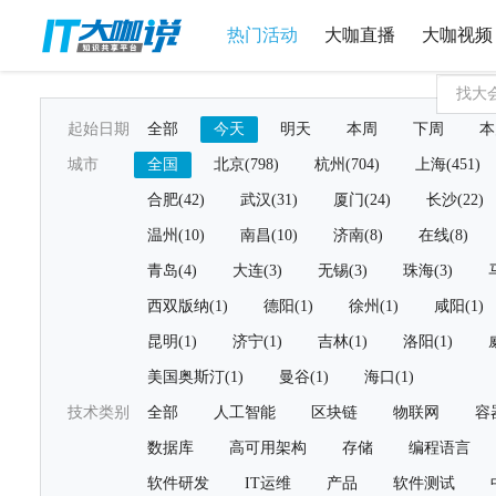
热门活动
大咖直播
大咖视频
起始日期
全部
今天
明天
本周
下周
本
城市
全国
北京(798)
杭州(704)
上海(451)
合肥(42)
武汉(31)
厦门(24)
长沙(22)
温州(10)
南昌(10)
济南(8)
在线(8)
青岛(4)
大连(3)
无锡(3)
珠海(3)
西双版纳(1)
德阳(1)
徐州(1)
咸阳(1)
昆明(1)
济宁(1)
吉林(1)
洛阳(1)
美国奥斯汀(1)
曼谷(1)
海口(1)
技术类别
全部
人工智能
区块链
物联网
容
数据库
高可用架构
存储
编程语言
软件研发
IT运维
产品
软件测试