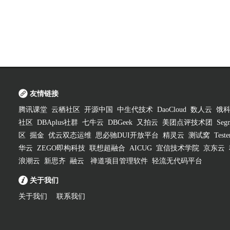
友情链接
腾讯课堂
云栖社区
开源中国
中生代技术
DaoCloud
数人云
饿
社区
DBAplus社群
七牛云
DBGeek
又拍云
美团点评技术团
Segm
区
掘金
优云双态运维
思必驰DUI开放平台
精灵云
测试窝
Test
华云
ZEGO即构科技
联想超融合
AICUG
宜信技术学院
京东云
浪潮云
新思齐
融云
禅道项目管理软件
轻流无代码平台
关于我们
关于我们
联系我们