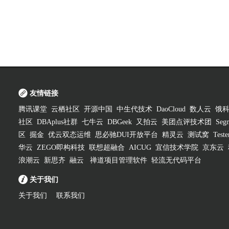
友情链接
腾讯课堂
云栖社区
开源中国
中生代技术
DaoCloud
数人云
饿
社区
DBAplus社群
七牛云
DBGeek
又拍云
美团点评技术团
Segm
区
掘金
优云双态运维
思必驰DUI开放平台
精灵云
测试窝
Test
华云
ZEGO即构科技
联想超融合
AICUG
宜信技术学院
京东云
浪潮云
新思齐
融云
禅道项目管理软件
轻流无代码平台
关于我们
关于我们
联系我们