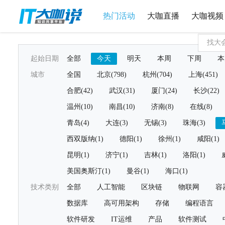
热门活动
大咖直播
大咖视频
起始日期
全部
今天
明天
本周
下周
本
城市
全国
北京(798)
杭州(704)
上海(451)
合肥(42)
武汉(31)
厦门(24)
长沙(22)
温州(10)
南昌(10)
济南(8)
在线(8)
青岛(4)
大连(3)
无锡(3)
珠海(3)
西双版纳(1)
德阳(1)
徐州(1)
咸阳(1)
昆明(1)
济宁(1)
吉林(1)
洛阳(1)
美国奥斯汀(1)
曼谷(1)
海口(1)
技术类别
全部
人工智能
区块链
物联网
容
数据库
高可用架构
存储
编程语言
软件研发
IT运维
产品
软件测试