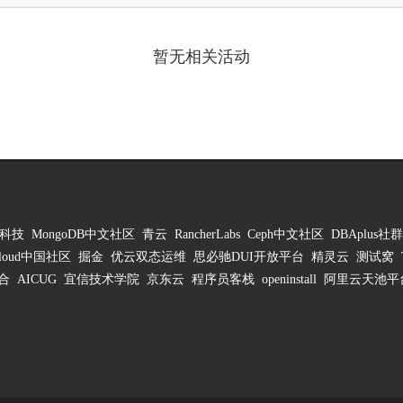
暂无相关活动
科技
MongoDB中文社区
青云
RancherLabs
Ceph中文社区
DBAplus社群
 Cloud中国社区
掘金
优云双态运维
思必驰DUI开放平台
精灵云
测试窝
合
AICUG
宜信技术学院
京东云
程序员客栈
openinstall
阿里云天池平