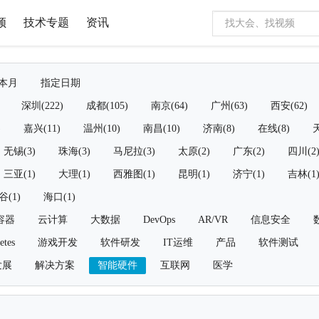
频
技术专题
资讯
本月
指定日期
深圳(222)
成都(105)
南京(64)
广州(63)
西安(62)
)
嘉兴(11)
温州(10)
南昌(10)
济南(8)
在线(8)
天
无锡(3)
珠海(3)
马尼拉(3)
太原(2)
广东(2)
四川(2
三亚(1)
大理(1)
西雅图(1)
昆明(1)
济宁(1)
吉林(1
谷(1)
海口(1)
容器
云计算
大数据
DevOps
AR/VR
信息安全
etes
游戏开发
软件研发
IT运维
产品
软件测试
发展
解决方案
智能硬件
互联网
医学