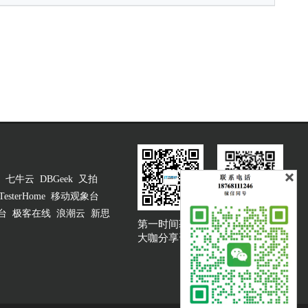
七牛云
DBGeek
又拍
TesterHome
移动观象台
台
极客在线
浪潮云
新思
第一时间获取
大咖说吐槽客服
大咖分享资讯