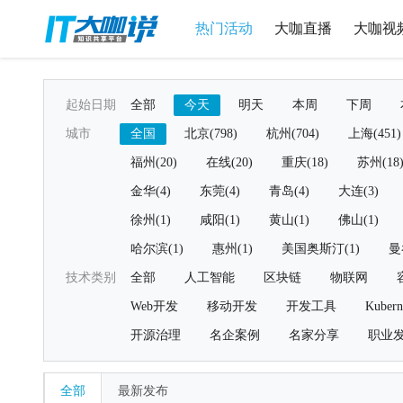
热门活动
大咖直播
大咖视
起始日期
全部
今天
明天
本周
下周
城市
全国
北京(798)
杭州(704)
上海(451)
福州(20)
在线(20)
重庆(18)
苏州(18
金华(4)
东莞(4)
青岛(4)
大连(3)
徐州(1)
咸阳(1)
黄山(1)
佛山(1)
哈尔滨(1)
惠州(1)
美国奥斯汀(1)
曼
技术类别
全部
人工智能
区块链
物联网
Web开发
移动开发
开发工具
Kubern
开源治理
名企案例
名家分享
职业
全部
最新发布