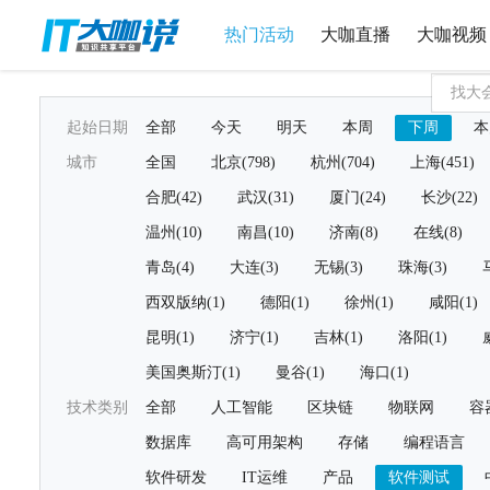
热门活动
大咖直播
大咖视频
起始日期
全部
今天
明天
本周
下周
本
城市
全国
北京(798)
杭州(704)
上海(451)
合肥(42)
武汉(31)
厦门(24)
长沙(22)
温州(10)
南昌(10)
济南(8)
在线(8)
青岛(4)
大连(3)
无锡(3)
珠海(3)
西双版纳(1)
德阳(1)
徐州(1)
咸阳(1)
昆明(1)
济宁(1)
吉林(1)
洛阳(1)
美国奥斯汀(1)
曼谷(1)
海口(1)
技术类别
全部
人工智能
区块链
物联网
容
数据库
高可用架构
存储
编程语言
软件研发
IT运维
产品
软件测试