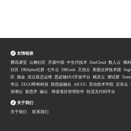
友情链接
腾讯课堂
云栖社区
开源中国
中生代技术
DaoCloud
数人云
饿
社区
DBAplus社群
七牛云
DBGeek
又拍云
美团点评技术团
Segm
区
掘金
优云双态运维
思必驰DUI开放平台
精灵云
测试窝
Test
华云
ZEGO即构科技
联想超融合
AICUG
宜信技术学院
京东云
浪潮云
新思齐
融云
禅道项目管理软件
轻流无代码平台
关于我们
关于我们
联系我们