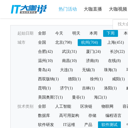
热门活动
大咖直播
大咖视频
起始日期
全部
今天
明天
本周
下周
本
城市
全国
北京(798)
杭州(704)
上海(451)
合肥(42)
武汉(31)
厦门(24)
长沙(22)
温州(10)
南昌(10)
济南(8)
在线(8)
青岛(4)
大连(3)
无锡(3)
珠海(3)
西双版纳(1)
德阳(1)
徐州(1)
咸阳(1)
昆明(1)
济宁(1)
吉林(1)
洛阳(1)
美国奥斯汀(1)
曼谷(1)
海口(1)
技术类别
全部
人工智能
区块链
物联网
容
数据库
高可用架构
存储
编程语言
软件研发
IT运维
产品
软件测试