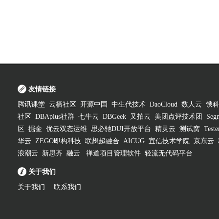
友情链接
腾讯课堂
云栖社区
开源中国
中生代技术
DaoCloud
数人云
饿
社区
DBAplus社群
七牛云
DBGeek
又拍云
美团点评技术团
Segm
区
掘金
优云双态运维
思必驰DUI开放平台
精灵云
测试窝
Test
华云
ZEGO即构科技
联想超融合
AICUG
宜信技术学院
京东云
浪潮云
新思齐
融云
禅道项目管理软件
轻流无代码平台
关于我们
关于我们
联系我们