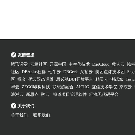
友情链接
腾讯课堂
云栖社区
开源中国
中生代技术
DaoCloud
数人云
饿
社区
DBAplus社群
七牛云
DBGeek
又拍云
美团点评技术团
Segm
区
掘金
优云双态运维
思必驰DUI开放平台
精灵云
测试窝
Test
华云
ZEGO即构科技
联想超融合
AICUG
宜信技术学院
京东云
浪潮云
新思齐
融云
禅道项目管理软件
轻流无代码平台
关于我们
关于我们
联系我们