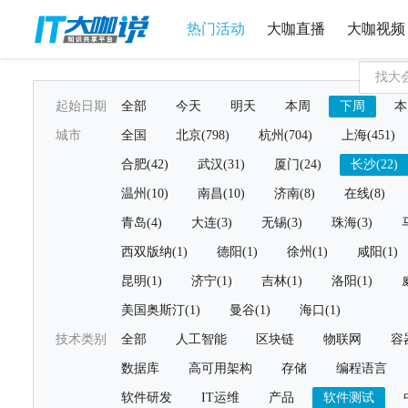
热门活动
大咖直播
大咖视频
起始日期
全部
今天
明天
本周
下周
本
城市
全国
北京(798)
杭州(704)
上海(451)
合肥(42)
武汉(31)
厦门(24)
长沙(22)
温州(10)
南昌(10)
济南(8)
在线(8)
青岛(4)
大连(3)
无锡(3)
珠海(3)
西双版纳(1)
德阳(1)
徐州(1)
咸阳(1)
昆明(1)
济宁(1)
吉林(1)
洛阳(1)
美国奥斯汀(1)
曼谷(1)
海口(1)
技术类别
全部
人工智能
区块链
物联网
容
数据库
高可用架构
存储
编程语言
软件研发
IT运维
产品
软件测试