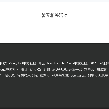
暂无相关活动
科技
MongoDB中文社区
青云
RancherLabs
Ceph中文社区
DBAplus社群
 Cloud中国社区
掘金
优云双态运维
思必驰DUI开放平台
精灵云
测试窝
合
AICUG
宜信技术学院
京东云
程序员客栈
openinstall
阿里云天池平