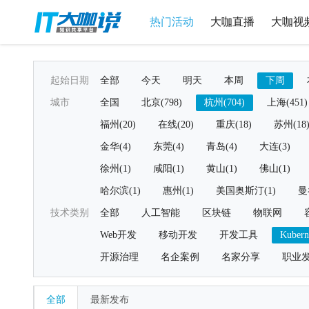
热门活动
大咖直播
大咖视
起始日期
全部
今天
明天
本周
下周
城市
全国
北京(798)
杭州(704)
上海(451)
福州(20)
在线(20)
重庆(18)
苏州(18
金华(4)
东莞(4)
青岛(4)
大连(3)
徐州(1)
咸阳(1)
黄山(1)
佛山(1)
哈尔滨(1)
惠州(1)
美国奥斯汀(1)
曼
技术类别
全部
人工智能
区块链
物联网
Web开发
移动开发
开发工具
Kubern
开源治理
名企案例
名家分享
职业
全部
最新发布