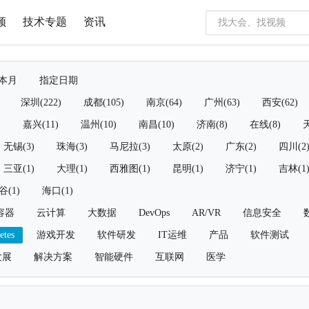
频
技术专题
资讯
本月
指定日期
深圳(222)
成都(105)
南京(64)
广州(63)
西安(62)
)
嘉兴(11)
温州(10)
南昌(10)
济南(8)
在线(8)
天
无锡(3)
珠海(3)
马尼拉(3)
太原(2)
广东(2)
四川(2
三亚(1)
大理(1)
西雅图(1)
昆明(1)
济宁(1)
吉林(1
谷(1)
海口(1)
容器
云计算
大数据
DevOps
AR/VR
信息安全
etes
游戏开发
软件研发
IT运维
产品
软件测试
发展
解决方案
智能硬件
互联网
医学