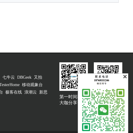
七牛云
DBGeek
又拍
TesterHome
移动观象台
台
极客在线
浪潮云
新思
第一时间获取
大咖说吐槽客服
大咖分享资讯