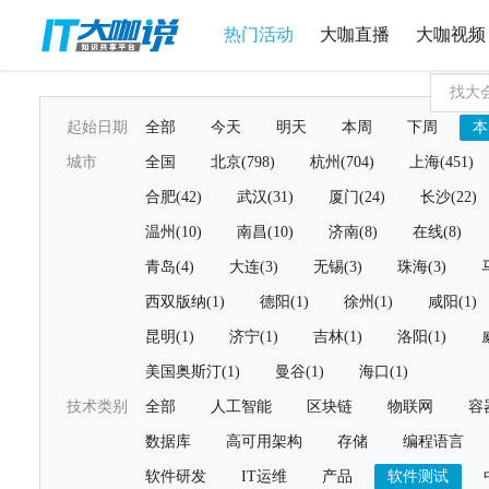
热门活动
大咖直播
大咖视频
起始日期
全部
今天
明天
本周
下周
本
城市
全国
北京(798)
杭州(704)
上海(451)
合肥(42)
武汉(31)
厦门(24)
长沙(22)
温州(10)
南昌(10)
济南(8)
在线(8)
青岛(4)
大连(3)
无锡(3)
珠海(3)
西双版纳(1)
德阳(1)
徐州(1)
咸阳(1)
昆明(1)
济宁(1)
吉林(1)
洛阳(1)
美国奥斯汀(1)
曼谷(1)
海口(1)
技术类别
全部
人工智能
区块链
物联网
容
数据库
高可用架构
存储
编程语言
软件研发
IT运维
产品
软件测试