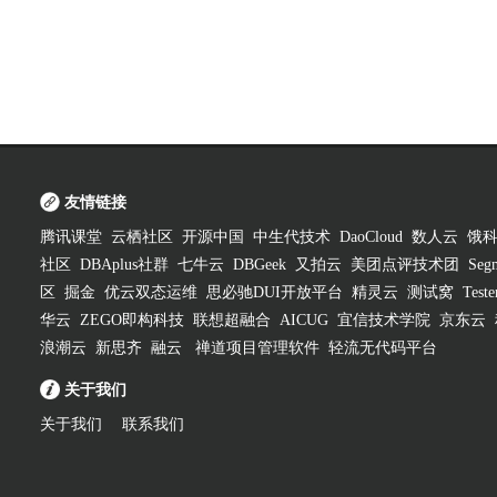
友情链接
腾讯课堂
云栖社区
开源中国
中生代技术
DaoCloud
数人云
饿
社区
DBAplus社群
七牛云
DBGeek
又拍云
美团点评技术团
Segm
区
掘金
优云双态运维
思必驰DUI开放平台
精灵云
测试窝
Test
华云
ZEGO即构科技
联想超融合
AICUG
宜信技术学院
京东云
浪潮云
新思齐
融云
禅道项目管理软件
轻流无代码平台
关于我们
关于我们
联系我们