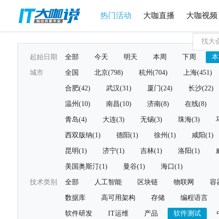
热门活动
大咖直播
大咖视频
起始日期
全部
今天
明天
本周
下周
本
城市
全国
北京(798)
杭州(704)
上海(451)
合肥(42)
武汉(31)
厦门(24)
长沙(22)
温州(10)
南昌(10)
济南(8)
在线(8)
青岛(4)
大连(3)
无锡(3)
珠海(3)
西双版纳(1)
德阳(1)
徐州(1)
咸阳(1)
昆明(1)
济宁(1)
吉林(1)
洛阳(1)
美国奥斯汀(1)
曼谷(1)
海口(1)
技术类别
全部
人工智能
区块链
物联网
容
数据库
高可用架构
存储
编程语言
软件研发
IT运维
产品
软件测试