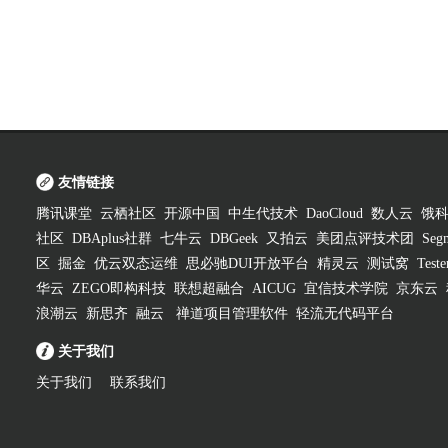
友情链接
腾讯课堂
云栖社区
开源中国
中生代技术
DaoCloud
数人云
饿
社区
DBAplus社群
七牛云
DBGeek
又拍云
美团点评技术团
Segm
区
掘金
优云双态运维
思必驰DUI开放平台
精灵云
测试窝
Test
华云
ZEGO即构科技
联想超融合
AICUG
宜信技术学院
京东云
浪潮云
新思齐
融云
禅道项目管理软件
轻流无代码平台
关于我们
关于我们
联系我们