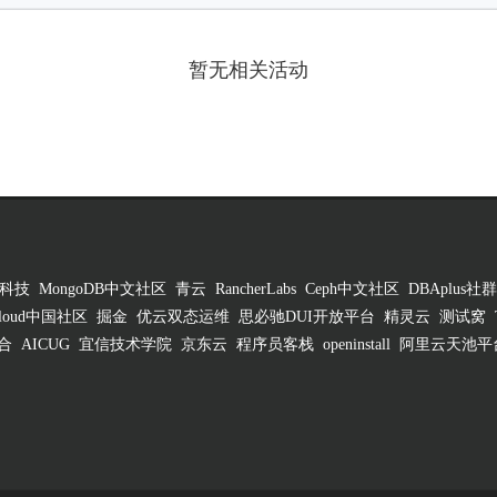
暂无相关活动
科技
MongoDB中文社区
青云
RancherLabs
Ceph中文社区
DBAplus社群
 Cloud中国社区
掘金
优云双态运维
思必驰DUI开放平台
精灵云
测试窝
合
AICUG
宜信技术学院
京东云
程序员客栈
openinstall
阿里云天池平