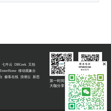
七牛云
DBGeek
又拍
TesterHome
移动观象台
台
极客在线
浪潮云
新思
第一时间获取
大咖说吐槽客服
大咖分享资讯