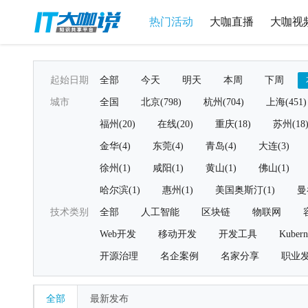
热门活动
大咖直播
大咖视
起始日期
全部
今天
明天
本周
下周
城市
全国
北京(798)
杭州(704)
上海(451)
福州(20)
在线(20)
重庆(18)
苏州(18
金华(4)
东莞(4)
青岛(4)
大连(3)
徐州(1)
咸阳(1)
黄山(1)
佛山(1)
哈尔滨(1)
惠州(1)
美国奥斯汀(1)
曼
技术类别
全部
人工智能
区块链
物联网
Web开发
移动开发
开发工具
Kubern
开源治理
名企案例
名家分享
职业
全部
最新发布