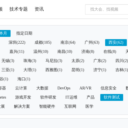
频
技术专题
资讯
本月
指定日期
深圳(222)
成都(105)
南京(64)
广州(63)
西安(62)
)
嘉兴(11)
温州(10)
南昌(10)
济南(8)
在线(8)
天
无锡(3)
珠海(3)
马尼拉(3)
太原(2)
广东(2)
四川(2
三亚(1)
大理(1)
西雅图(1)
昆明(1)
济宁(1)
吉林(1
谷(1)
海口(1)
容器
云计算
大数据
DevOps
AR/VR
信息安全
etes
游戏开发
软件研发
IT运维
产品
软件测试
发展
解决方案
智能硬件
互联网
医学