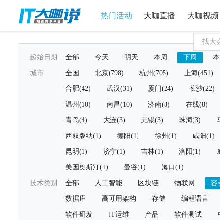
热门活动
大咖直播
大咖视频
起始日期
全部
今天
明天
本周
下周
本
城市
全国
北京(798)
杭州(705)
上海(451)
合肥(42)
武汉(31)
厦门(24)
长沙(22)
温州(10)
南昌(10)
济南(8)
在线(8)
青岛(4)
大连(3)
无锡(3)
珠海(3)
西双版纳(1)
德阳(1)
徐州(1)
咸阳(1)
昆明(1)
济宁(1)
吉林(1)
洛阳(1)
美国奥斯汀(1)
曼谷(1)
海口(1)
技术类别
全部
人工智能
区块链
物联网
容
数据库
高可用架构
存储
编程语言
软件研发
IT运维
产品
软件测试