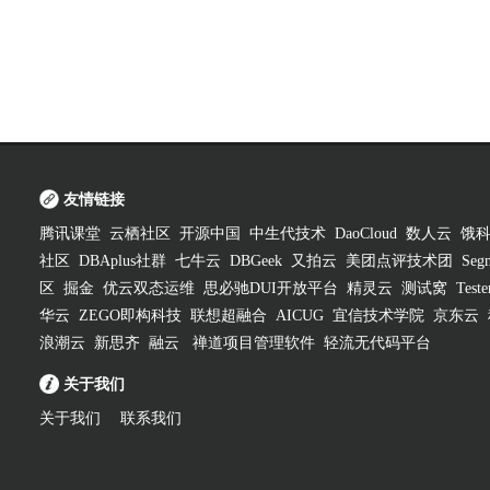
友情链接
腾讯课堂
云栖社区
开源中国
中生代技术
DaoCloud
数人云
饿
社区
DBAplus社群
七牛云
DBGeek
又拍云
美团点评技术团
Segm
区
掘金
优云双态运维
思必驰DUI开放平台
精灵云
测试窝
Test
华云
ZEGO即构科技
联想超融合
AICUG
宜信技术学院
京东云
浪潮云
新思齐
融云
禅道项目管理软件
轻流无代码平台
关于我们
关于我们
联系我们