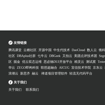
友情链接
腾讯课堂
云栖社区
开源中国
中生代技术
DaoCloud
数人云
饿
社区
DBAplus社群
七牛云
DBGeek
又拍云
美团点评技术团
Segm
区
掘金
优云双态运维
思必驰DUI开放平台
精灵云
测试窝
Test
华云
ZEGO即构科技
联想超融合
AICUG
宜信技术学院
京东云
浪潮云
新思齐
融云
禅道项目管理软件
轻流无代码平台
关于我们
关于我们
联系我们