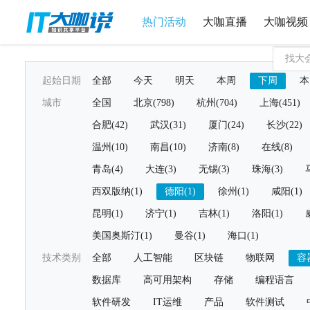
热门活动
大咖直播
大咖视频
起始日期
全部
今天
明天
本周
下周
本
城市
全国
北京(798)
杭州(704)
上海(451)
合肥(42)
武汉(31)
厦门(24)
长沙(22)
温州(10)
南昌(10)
济南(8)
在线(8)
青岛(4)
大连(3)
无锡(3)
珠海(3)
西双版纳(1)
德阳(1)
徐州(1)
咸阳(1)
昆明(1)
济宁(1)
吉林(1)
洛阳(1)
美国奥斯汀(1)
曼谷(1)
海口(1)
技术类别
全部
人工智能
区块链
物联网
容
数据库
高可用架构
存储
编程语言
软件研发
IT运维
产品
软件测试