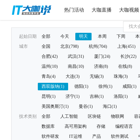
热门活动
大咖直播
大咖视频
起始日期
全部
今天
明天
本周
下周
本
城市
全国
北京(798)
杭州(704)
上海(451)
合肥(42)
武汉(31)
厦门(24)
长沙(22)
温州(10)
南昌(10)
济南(8)
在线(8)
青岛(4)
大连(3)
无锡(3)
珠海(3)
西双版纳(1)
德阳(1)
徐州(1)
咸阳(1)
昆明(1)
济宁(1)
吉林(1)
洛阳(1)
美国奥斯汀(1)
曼谷(1)
海口(1)
技术类别
全部
人工智能
区块链
物联网
容
数据库
高可用架构
存储
编程语言
软件研发
IT运维
产品
软件测试