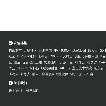
友情链接
腾讯课堂
云栖社区
开源中国
中生代技术
DaoCloud
数人云
饿
社区
DBAplus社群
七牛云
DBGeek
又拍云
美团点评技术团
Segm
区
掘金
优云双态运维
思必驰DUI开放平台
精灵云
测试窝
Test
华云
ZEGO即构科技
联想超融合
AICUG
宜信技术学院
京东云
浪潮云
新思齐
融云
禅道项目管理软件
轻流无代码平台
关于我们
关于我们
联系我们