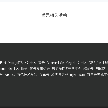
暂无相关活动
科技
MongoDB中文社区
青云
RancherLabs
Ceph中文社区
DBAplus社群
 Cloud中国社区
掘金
优云双态运维
思必驰DUI开放平台
精灵云
测试窝
合
AICUG
宜信技术学院
京东云
程序员客栈
openinstall
阿里云天池平