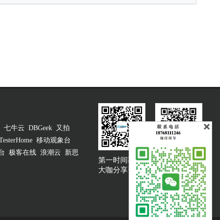
七牛云
DBGeek
又拍
TesterHome
移动观象台
台
极客在线
浪潮云
新思
第一时间获取
大咖说吐槽客服
大咖分享资讯