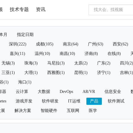
频
技术专题
资讯
本月
指定日期
深圳(222)
成都(105)
南京(64)
广州(63)
西安(62)
)
嘉兴(11)
温州(10)
南昌(10)
济南(8)
在线(8)
天
无锡(3)
珠海(3)
马尼拉(3)
太原(2)
广东(2)
四川(2
三亚(1)
大理(1)
西雅图(1)
昆明(1)
济宁(1)
吉林(1
谷(1)
海口(1)
容器
云计算
大数据
DevOps
AR/VR
信息安全
etes
游戏开发
软件研发
IT运维
产品
软件测试
发展
解决方案
智能硬件
互联网
医学