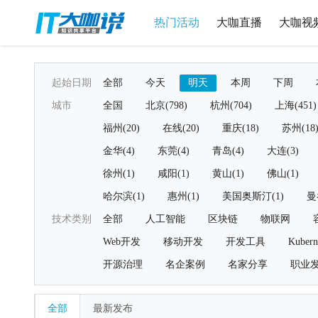
热门活动
大咖直播
大咖视
起始日期
全部
今天
明天
本周
下周
城市
全国
北京(798)
杭州(704)
上海(451)
福州(20)
在线(20)
重庆(18)
苏州(18
金华(4)
东莞(4)
青岛(4)
大连(3)
徐州(1)
咸阳(1)
黄山(1)
佛山(1)
哈尔滨(1)
惠州(1)
美国奥斯汀(1)
曼
技术类别
全部
人工智能
区块链
物联网
Web开发
移动开发
开发工具
Kubern
开源治理
名企案例
名家分享
职业
全部
最新发布