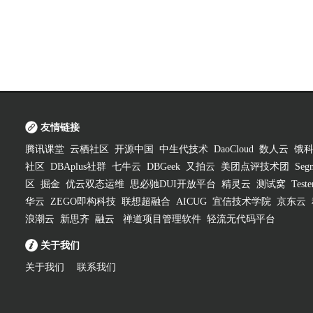
友情链接
腾讯课堂
云栖社区
开源中国
中生代技术
DaoCloud
数人云
饿
社区
DBAplus社群
七牛云
DBGeek
又拍云
美团点评技术团
Segm
区
掘金
优云双态运维
思必驰DUI开放平台
精灵云
测试窝
Test
华云
ZEGO即构科技
联想超融合
AICUG
宜信技术学院
京东云
浪潮云
新思齐
融云
禅道项目管理软件
轻流无代码平台
关于我们
关于我们
联系我们