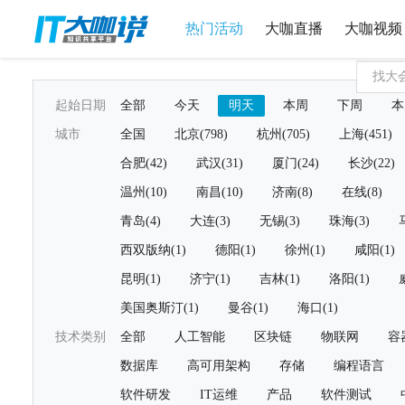
热门活动
大咖直播
大咖视频
起始日期
全部
今天
明天
本周
下周
本
城市
全国
北京(798)
杭州(705)
上海(451)
合肥(42)
武汉(31)
厦门(24)
长沙(22)
温州(10)
南昌(10)
济南(8)
在线(8)
青岛(4)
大连(3)
无锡(3)
珠海(3)
西双版纳(1)
德阳(1)
徐州(1)
咸阳(1)
昆明(1)
济宁(1)
吉林(1)
洛阳(1)
美国奥斯汀(1)
曼谷(1)
海口(1)
技术类别
全部
人工智能
区块链
物联网
容
数据库
高可用架构
存储
编程语言
软件研发
IT运维
产品
软件测试