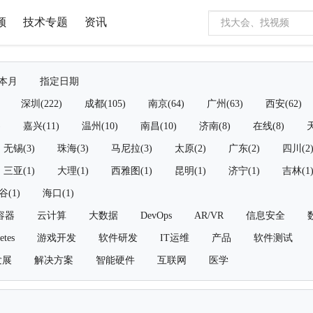
频
技术专题
资讯
本月
指定日期
深圳(222)
成都(105)
南京(64)
广州(63)
西安(62)
)
嘉兴(11)
温州(10)
南昌(10)
济南(8)
在线(8)
天
无锡(3)
珠海(3)
马尼拉(3)
太原(2)
广东(2)
四川(2
三亚(1)
大理(1)
西雅图(1)
昆明(1)
济宁(1)
吉林(1
谷(1)
海口(1)
容器
云计算
大数据
DevOps
AR/VR
信息安全
etes
游戏开发
软件研发
IT运维
产品
软件测试
发展
解决方案
智能硬件
互联网
医学