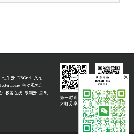
七牛云
DBGeek
又拍
TesterHome
移动观象台
台
极客在线
浪潮云
新思
第一时间获取
大咖说吐槽客服
大咖分享资讯