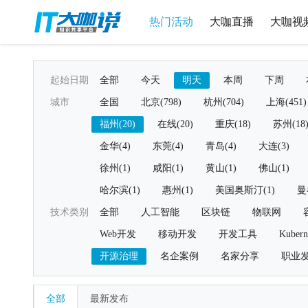
热门活动
大咖直播
大咖视
起始日期
全部
今天
明天
本周
下周
城市
全国
北京(798)
杭州(704)
上海(451)
福州(20)
在线(20)
重庆(18)
苏州(18
金华(4)
东莞(4)
青岛(4)
大连(3)
徐州(1)
咸阳(1)
黄山(1)
佛山(1)
哈尔滨(1)
惠州(1)
美国奥斯汀(1)
曼
技术类别
全部
人工智能
区块链
物联网
Web开发
移动开发
开发工具
Kubern
开源治理
名企案例
名家分享
职业
全部
最新发布