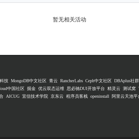
暂无相关活动
科技
MongoDB中文社区
青云
RancherLabs
Ceph中文社区
DBAplus社群
 Cloud中国社区
掘金
优云双态运维
思必驰DUI开放平台
精灵云
测试窝
合
AICUG
宜信技术学院
京东云
程序员客栈
openinstall
阿里云天池平