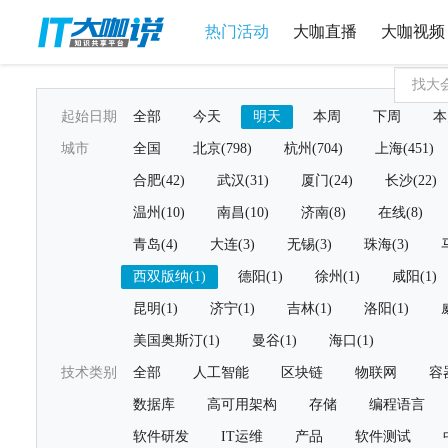
热门活动
大咖直播
大咖视频
起始日期
全部
今天
明天
本周
下周
本
城市
全国
北京(798)
杭州(704)
上海(451)
合肥(42)
武汉(31)
厦门(24)
长沙(22)
温州(10)
南昌(10)
济南(8)
在线(8)
青岛(4)
大连(3)
无锡(3)
珠海(3)
西双版纳(1)
德阳(1)
徐州(1)
咸阳(1)
昆明(1)
济宁(1)
吉林(1)
洛阳(1)
美国奥斯汀(1)
曼谷(1)
海口(1)
技术类别
全部
人工智能
区块链
物联网
容
数据库
高可用架构
存储
编程语言
软件研发
IT运维
产品
软件测试