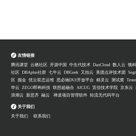
友情链接
腾讯课堂
云栖社区
开源中国
中生代技术
DaoCloud
数人云
饿
社区
DBAplus社群
七牛云
DBGeek
又拍云
美团点评技术团
Segm
区
掘金
优云双态运维
思必驰DUI开放平台
精灵云
测试窝
Test
华云
ZEGO即构科技
联想超融合
AICUG
宜信技术学院
京东云
浪潮云
新思齐
融云
禅道项目管理软件
轻流无代码平台
关于我们
关于我们
联系我们