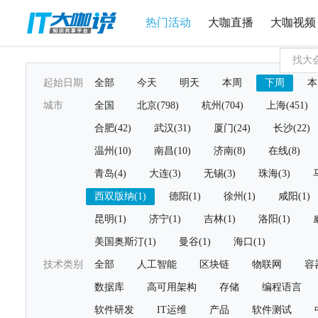
热门活动
大咖直播
大咖视频
起始日期
全部
今天
明天
本周
下周
本
城市
全国
北京(798)
杭州(704)
上海(451)
合肥(42)
武汉(31)
厦门(24)
长沙(22)
温州(10)
南昌(10)
济南(8)
在线(8)
青岛(4)
大连(3)
无锡(3)
珠海(3)
西双版纳(1)
德阳(1)
徐州(1)
咸阳(1)
昆明(1)
济宁(1)
吉林(1)
洛阳(1)
美国奥斯汀(1)
曼谷(1)
海口(1)
技术类别
全部
人工智能
区块链
物联网
容
数据库
高可用架构
存储
编程语言
软件研发
IT运维
产品
软件测试