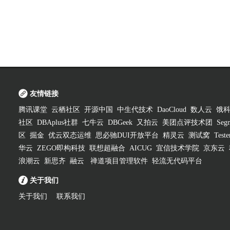
友情链接
腾讯课堂
云栖社区
开源中国
中生代技术
DaoCloud
数人云
饿
社区
DBAplus社群
七牛云
DBGeek
又拍云
美团点评技术团
Segm
区
掘金
优云双态运维
思必驰DUI开放平台
精灵云
测试窝
Test
华云
ZEGO即构科技
联想超融合
AICUG
宜信技术学院
京东云
浪潮云
新思齐
融云
禅道项目管理软件
轻流无代码平台
关于我们
关于我们
联系我们