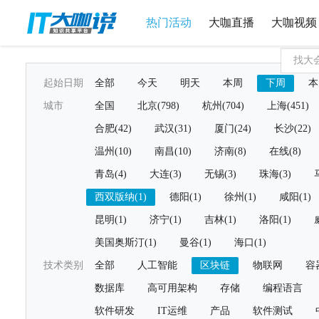
热门活动
大咖直播
大咖视频
起始日期
全部
今天
明天
本周
下周
本
城市
全国
北京(798)
杭州(704)
上海(451)
合肥(42)
武汉(31)
厦门(24)
长沙(22)
温州(10)
南昌(10)
济南(8)
在线(8)
青岛(4)
大连(3)
无锡(3)
珠海(3)
西双版纳(1)
德阳(1)
徐州(1)
咸阳(1)
昆明(1)
济宁(1)
吉林(1)
洛阳(1)
美国奥斯汀(1)
曼谷(1)
海口(1)
技术类别
全部
人工智能
区块链
物联网
容
数据库
高可用架构
存储
编程语言
软件研发
IT运维
产品
软件测试