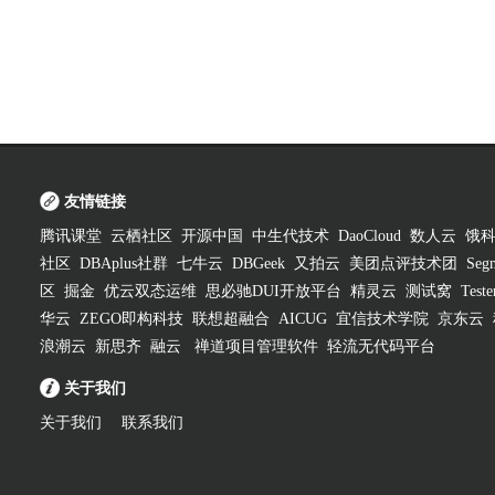
友情链接
腾讯课堂
云栖社区
开源中国
中生代技术
DaoCloud
数人云
饿
社区
DBAplus社群
七牛云
DBGeek
又拍云
美团点评技术团
Segm
区
掘金
优云双态运维
思必驰DUI开放平台
精灵云
测试窝
Test
华云
ZEGO即构科技
联想超融合
AICUG
宜信技术学院
京东云
浪潮云
新思齐
融云
禅道项目管理软件
轻流无代码平台
关于我们
关于我们
联系我们