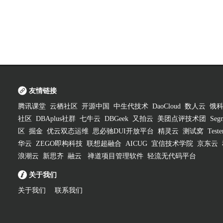
友情链接
腾讯课堂
云栖社区
开源中国
中生代技术
DaoCloud
数人云
饿
社区
DBAplus社群
七牛云
DBGeek
又拍云
美团点评技术团
Segm
区
掘金
优云双态运维
思必驰DUI开放平台
精灵云
测试窝
Test
华云
ZEGO即构科技
联想超融合
AICUG
宜信技术学院
京东云
浪潮云
新思齐
融云
禅道项目管理软件
轻流无代码平台
关于我们
关于我们
联系我们