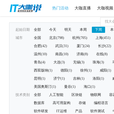
热门活动
大咖直播
大咖视频
起始日期
全部
今天
明天
本周
下周
本
城市
全国
北京(798)
杭州(705)
上海(451)
合肥(42)
武汉(31)
厦门(24)
长沙(22)
温州(10)
南昌(10)
济南(8)
在线(8)
青岛(4)
大连(3)
无锡(3)
珠海(3)
西双版纳(1)
德阳(1)
徐州(1)
咸阳(1)
昆明(1)
济宁(1)
吉林(1)
洛阳(1)
美国奥斯汀(1)
曼谷(1)
海口(1)
技术类别
全部
人工智能
区块链
物联网
容
数据库
高可用架构
存储
编程语言
软件研发
IT运维
产品
软件测试