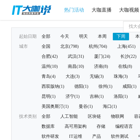
热门活动
大咖直播
大咖视频
起始日期
全部
今天
明天
本周
下周
本
城市
全国
北京(798)
杭州(704)
上海(451)
合肥(42)
武汉(31)
厦门(24)
长沙(22)
温州(10)
南昌(10)
济南(8)
在线(8)
青岛(4)
大连(3)
无锡(3)
珠海(3)
西双版纳(1)
德阳(1)
徐州(1)
咸阳(1)
昆明(1)
济宁(1)
吉林(1)
洛阳(1)
美国奥斯汀(1)
曼谷(1)
海口(1)
技术类别
全部
人工智能
区块链
物联网
容
数据库
高可用架构
存储
编程语言
软件研发
IT运维
产品
软件测试