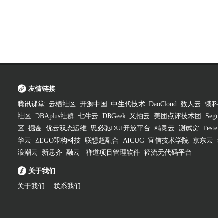
友情链接
腾讯课堂
云栖社区
开源中国
中生代技术
DaoCloud
数人云
饿
社区
DBAplus社群
七牛云
DBGeek
又拍云
美团点评技术团
Segm
区
掘金
优云双态运维
思必驰DUI开放平台
精灵云
测试窝
Test
华云
ZEGO即构科技
联想超融合
AICUG
宜信技术学院
京东云
浪潮云
新思齐
融云
禅道项目管理软件
轻流无代码平台
关于我们
关于我们
联系我们