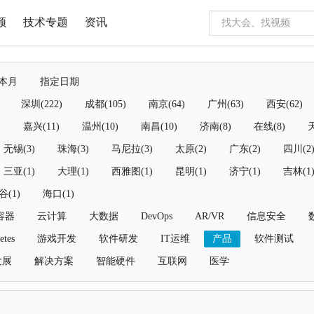
频
技术专题
资讯
本月
指定日期
深圳(222)
成都(105)
南京(64)
广州(63)
西安(62)
)
嘉兴(11)
温州(10)
南昌(10)
济南(8)
在线(8)
天
无锡(3)
珠海(3)
马尼拉(3)
太原(2)
广东(2)
四川(2
三亚(1)
大理(1)
西雅图(1)
昆明(1)
济宁(1)
吉林(1
谷(1)
海口(1)
容器
云计算
大数据
DevOps
AR/VR
信息安全
etes
游戏开发
软件研发
IT运维
产品
软件测试
发展
解决方案
智能硬件
互联网
医学