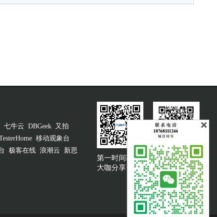
七牛云
DBGeek
又拍
TesterHome
移动观象台
台
极客在线
浪潮云
新思
第一时间获取
大咖说吐槽客服
大咖分享资讯