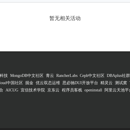
暂无相关活动
科技
MongoDB中文社区
青云
RancherLabs
Ceph中文社区
DBAplus社群
 Cloud中国社区
掘金
优云双态运维
思必驰DUI开放平台
精灵云
测试窝
合
AICUG
宜信技术学院
京东云
程序员客栈
openinstall
阿里云天池平