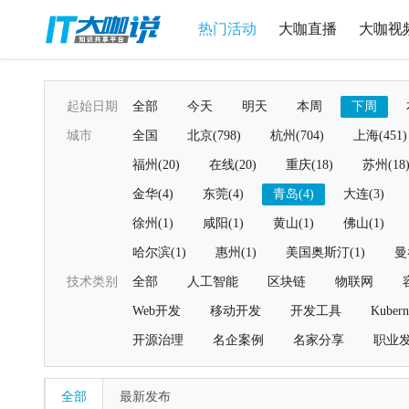
热门活动
大咖直播
大咖视
起始日期
全部
今天
明天
本周
下周
城市
全国
北京(798)
杭州(704)
上海(451)
福州(20)
在线(20)
重庆(18)
苏州(18
金华(4)
东莞(4)
青岛(4)
大连(3)
徐州(1)
咸阳(1)
黄山(1)
佛山(1)
哈尔滨(1)
惠州(1)
美国奥斯汀(1)
曼
技术类别
全部
人工智能
区块链
物联网
Web开发
移动开发
开发工具
Kubern
开源治理
名企案例
名家分享
职业
全部
最新发布