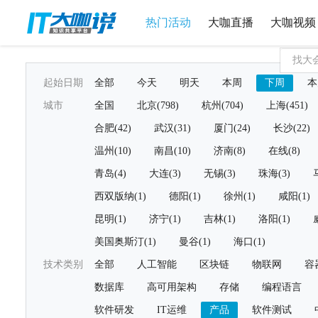
热门活动
大咖直播
大咖视频
起始日期
全部
今天
明天
本周
下周
本
城市
全国
北京(798)
杭州(704)
上海(451)
合肥(42)
武汉(31)
厦门(24)
长沙(22)
温州(10)
南昌(10)
济南(8)
在线(8)
青岛(4)
大连(3)
无锡(3)
珠海(3)
西双版纳(1)
德阳(1)
徐州(1)
咸阳(1)
昆明(1)
济宁(1)
吉林(1)
洛阳(1)
美国奥斯汀(1)
曼谷(1)
海口(1)
技术类别
全部
人工智能
区块链
物联网
容
数据库
高可用架构
存储
编程语言
软件研发
IT运维
产品
软件测试