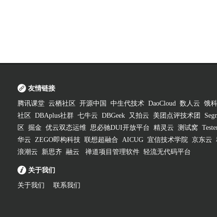
友情链接
腾讯课堂
云栖社区
开源中国
中生代技术
DaoCloud
数人云
饿
社区
DBAplus社群
七牛云
DBGeek
又拍云
美团点评技术团
Segm
区
掘金
优云双态运维
思必驰DUI开放平台
精灵云
测试窝
Test
华云
ZEGO即构科技
联想超融合
AICUG
宜信技术学院
京东云
浪潮云
新思齐
融云
禅道项目管理软件
轻流无代码平台
关于我们
关于我们
联系我们