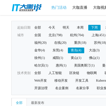
热门活动
大咖直播
大咖视
起始日期
全部
今天
明天
本周
下周
城市
全国
北京(798)
杭州(704)
上海(451)
福州(20)
在线(20)
重庆(18)
苏州(18
金华(4)
东莞(4)
青岛(4)
大连(3)
徐州(1)
咸阳(1)
黄山(1)
佛山(1)
哈尔滨(1)
惠州(1)
美国奥斯汀(1)
曼
技术类别
全部
人工智能
区块链
物联网
Web开发
移动开发
开发工具
Kubern
开源治理
名企案例
名家分享
职业
全部
最新发布