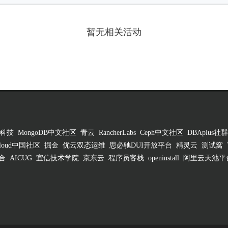
暂无相关活动
科技
MongoDB中文社区
青云
RancherLabs
Ceph中文社区
DBAplus社群
 Cloud中国社区
掘金
优云双态运维
思必驰DUI开放平台
精灵云
测试窝
合
AICUG
宜信技术学院
京东云
程序员客栈
openinstall
阿里云天池平