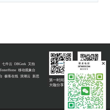
七牛云
DBGeek
又拍
TesterHome
移动观象台
台
极客在线
浪潮云
新思
第一时间获取
大咖说吐槽客服
大咖分享资讯