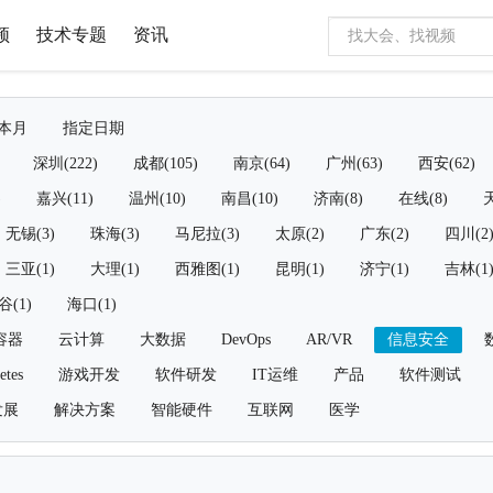
频
技术专题
资讯
本月
指定日期
深圳(222)
成都(105)
南京(64)
广州(63)
西安(62)
)
嘉兴(11)
温州(10)
南昌(10)
济南(8)
在线(8)
天
无锡(3)
珠海(3)
马尼拉(3)
太原(2)
广东(2)
四川(2
三亚(1)
大理(1)
西雅图(1)
昆明(1)
济宁(1)
吉林(1
谷(1)
海口(1)
容器
云计算
大数据
DevOps
AR/VR
信息安全
etes
游戏开发
软件研发
IT运维
产品
软件测试
发展
解决方案
智能硬件
互联网
医学