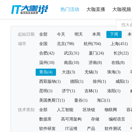
热门活动
大咖直播
大咖视频
起始日期
全部
今天
明天
本周
下周
本
城市
全国
北京(798)
杭州(704)
上海(451)
合肥(42)
武汉(31)
厦门(24)
长沙(22)
温州(10)
南昌(10)
济南(8)
在线(8)
青岛(4)
大连(3)
无锡(3)
珠海(3)
西双版纳(1)
德阳(1)
徐州(1)
咸阳(1)
昆明(1)
济宁(1)
吉林(1)
洛阳(1)
美国奥斯汀(1)
曼谷(1)
海口(1)
技术类别
全部
人工智能
区块链
物联网
容
数据库
高可用架构
存储
编程语言
软件研发
IT运维
产品
软件测试