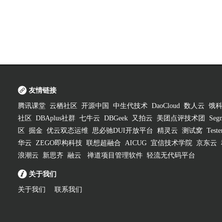
友情链接
腾讯课堂
云栖社区
开源中国
中生代技术
DaoCloud
数人云
饿
社区
DBAplus社群
七牛云
DBGeek
又拍云
美团点评技术团
Segm
区
掘金
优云双态运维
思必驰DUI开放平台
精灵云
测试窝
Test
华云
ZEGO即构科技
联想超融合
AICUG
宜信技术学院
京东云
浪潮云
新思齐
融云
禅道项目管理软件
轻流无代码平台
关于我们
关于我们
联系我们