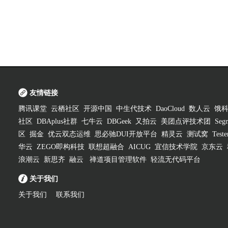
友情链接
腾讯课堂
云栖社区
开源中国
中生代技术
DaoCloud
数人云
饿
社区
DBAplus社群
七牛云
DBGeek
又拍云
美团点评技术团
Segm
区
掘金
优云双态运维
思必驰DUI开放平台
精灵云
测试窝
Test
华云
ZEGO即构科技
联想超融合
AICUG
宜信技术学院
京东云
浪潮云
新思齐
融云
禅道项目管理软件
轻流无代码平台
关于我们
关于我们
联系我们