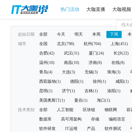
热门活动
大咖直播
大咖视频
起始日期
全部
今天
明天
本周
下周
本
城市
全国
北京(798)
杭州(704)
上海(451)
合肥(42)
武汉(31)
厦门(24)
长沙(22)
温州(10)
南昌(10)
济南(8)
在线(8)
青岛(4)
大连(3)
无锡(3)
珠海(3)
西双版纳(1)
德阳(1)
徐州(1)
咸阳(1)
昆明(1)
济宁(1)
吉林(1)
洛阳(1)
美国奥斯汀(1)
曼谷(1)
海口(1)
技术类别
全部
人工智能
区块链
物联网
容
数据库
高可用架构
存储
编程语言
软件研发
IT运维
产品
软件测试