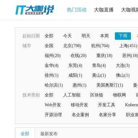
热门活动
大咖直播
大咖视
起始日期
全部
今天
明天
本周
下周
城市
全国
北京(798)
杭州(704)
上海(451)
福州(20)
在线(20)
重庆(18)
苏州(18
金华(4)
东莞(4)
青岛(4)
大连(3)
徐州(1)
咸阳(1)
黄山(1)
佛山(1)
哈尔滨(1)
惠州(1)
美国奥斯汀(1)
曼
技术类别
全部
人工智能
区块链
物联网
Web开发
移动开发
开发工具
Kubern
开源治理
名企案例
名家分享
职业
全部
最新发布