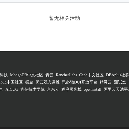
暂无相关活动
科技
MongoDB中文社区
青云
RancherLabs
Ceph中文社区
DBAplus社群
 Cloud中国社区
掘金
优云双态运维
思必驰DUI开放平台
精灵云
测试窝
合
AICUG
宜信技术学院
京东云
程序员客栈
openinstall
阿里云天池平