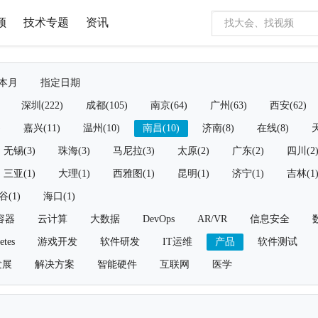
频
技术专题
资讯
本月
指定日期
深圳(222)
成都(105)
南京(64)
广州(63)
西安(62)
)
嘉兴(11)
温州(10)
南昌(10)
济南(8)
在线(8)
天
无锡(3)
珠海(3)
马尼拉(3)
太原(2)
广东(2)
四川(2
三亚(1)
大理(1)
西雅图(1)
昆明(1)
济宁(1)
吉林(1
谷(1)
海口(1)
容器
云计算
大数据
DevOps
AR/VR
信息安全
etes
游戏开发
软件研发
IT运维
产品
软件测试
发展
解决方案
智能硬件
互联网
医学