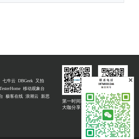
七牛云
DBGeek
又拍
TesterHome
移动观象台
台
极客在线
浪潮云
新思
第一时间获取
大咖说吐槽客服
大咖分享资讯