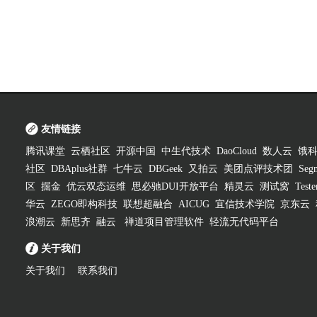
友情链接
腾讯课堂
云栖社区
开源中国
中生代技术
DaoCloud
数人云
饿
社区
DBAplus社群
七牛云
DBGeek
又拍云
美团点评技术团
Segm
区
掘金
优云双态运维
思必驰DUI开放平台
精灵云
测试窝
Test
华云
ZEGO即构科技
联想超融合
AICUG
宜信技术学院
京东云
浪潮云
新思齐
融云
禅道项目管理软件
轻流无代码平台
关于我们
关于我们
联系我们