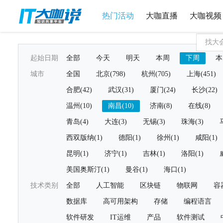
热门活动
大咖直播
大咖视频
起始日期
全部
今天
明天
本周
下周
本
城市
全国
北京(798)
杭州(705)
上海(451)
合肥(42)
武汉(31)
厦门(24)
长沙(22)
温州(10)
南昌(10)
济南(8)
在线(8)
青岛(4)
大连(3)
无锡(3)
珠海(3)
西双版纳(1)
德阳(1)
徐州(1)
咸阳(1)
昆明(1)
济宁(1)
吉林(1)
洛阳(1)
美国奥斯汀(1)
曼谷(1)
海口(1)
技术类别
全部
人工智能
区块链
物联网
容
数据库
高可用架构
存储
编程语言
软件研发
IT运维
产品
软件测试