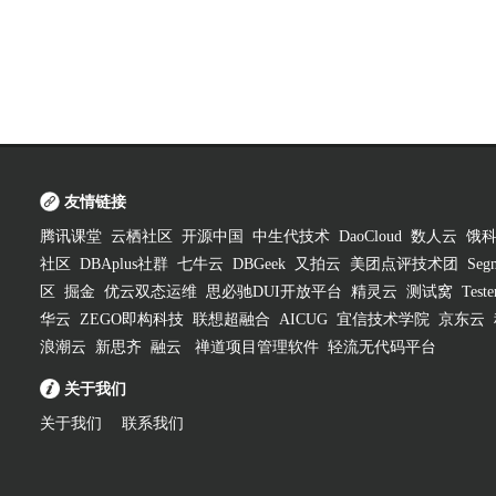
友情链接
腾讯课堂
云栖社区
开源中国
中生代技术
DaoCloud
数人云
饿
社区
DBAplus社群
七牛云
DBGeek
又拍云
美团点评技术团
Segm
区
掘金
优云双态运维
思必驰DUI开放平台
精灵云
测试窝
Test
华云
ZEGO即构科技
联想超融合
AICUG
宜信技术学院
京东云
浪潮云
新思齐
融云
禅道项目管理软件
轻流无代码平台
关于我们
关于我们
联系我们