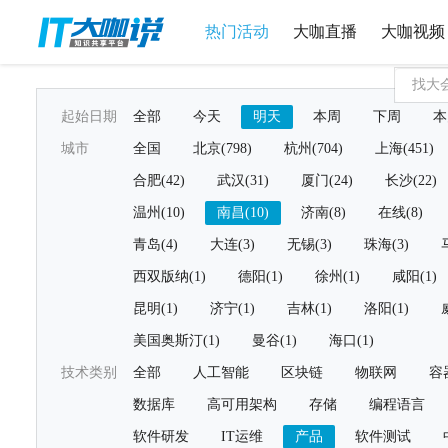
热门活动
大咖直播
大咖视频
起始日期
全部
今天
明天
本周
下周
本
城市
全国
北京(798)
杭州(704)
上海(451)
合肥(42)
武汉(31)
厦门(24)
长沙(22)
温州(10)
南昌(10)
济南(8)
在线(8)
青岛(4)
大连(3)
无锡(3)
珠海(3)
西双版纳(1)
德阳(1)
徐州(1)
咸阳(1)
昆明(1)
济宁(1)
吉林(1)
洛阳(1)
美国奥斯汀(1)
曼谷(1)
海口(1)
技术类别
全部
人工智能
区块链
物联网
容
数据库
高可用架构
存储
编程语言
软件研发
IT运维
产品
软件测试