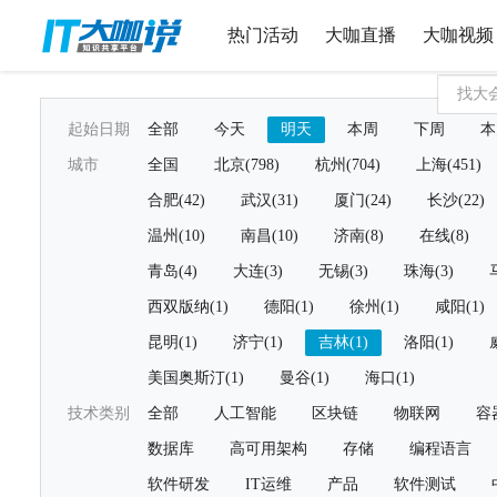
热门活动
大咖直播
大咖视频
起始日期
全部
今天
明天
本周
下周
本
城市
全国
北京(798)
杭州(704)
上海(451)
合肥(42)
武汉(31)
厦门(24)
长沙(22)
温州(10)
南昌(10)
济南(8)
在线(8)
青岛(4)
大连(3)
无锡(3)
珠海(3)
西双版纳(1)
德阳(1)
徐州(1)
咸阳(1)
昆明(1)
济宁(1)
吉林(1)
洛阳(1)
美国奥斯汀(1)
曼谷(1)
海口(1)
技术类别
全部
人工智能
区块链
物联网
容
数据库
高可用架构
存储
编程语言
软件研发
IT运维
产品
软件测试