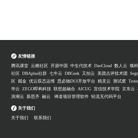
友情链接
腾讯课堂
云栖社区
开源中国
中生代技术
DaoCloud
数人云
饿
社区
DBAplus社群
七牛云
DBGeek
又拍云
美团点评技术团
Segm
区
掘金
优云双态运维
思必驰DUI开放平台
精灵云
测试窝
Test
华云
ZEGO即构科技
联想超融合
AICUG
宜信技术学院
京东云
浪潮云
新思齐
融云
禅道项目管理软件
轻流无代码平台
关于我们
关于我们
联系我们